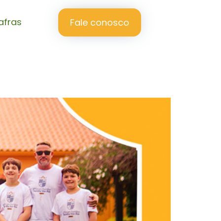
afras
Fale conosco