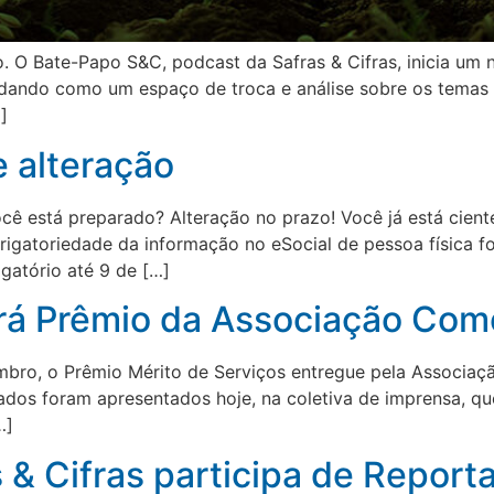
 O Bate-Papo S&C, podcast da Safras & Cifras, inicia um
dando como um espaço de troca e análise sobre os temas
]
e alteração
ocê está preparado? Alteração no prazo! Você já está cien
rigatoriedade da informação no eSocial de pessoa física f
igatório até 9 de […]
erá Prêmio da Associação Come
tembro, o Prêmio Mérito de Serviços entregue pela Associa
os foram apresentados hoje, na coletiva de imprensa, que
…]
s & Cifras participa de Repor