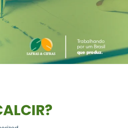
CALCIR?
orized