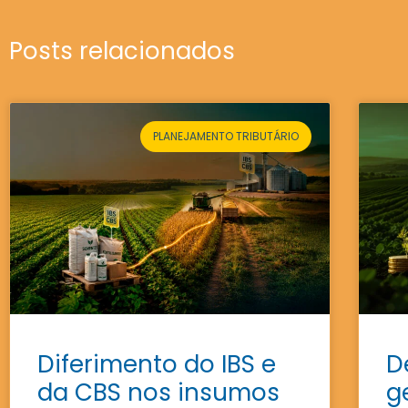
Posts relacionados
PLANEJAMENTO TRIBUTÁRIO
Diferimento do IBS e
D
da CBS nos insumos
g