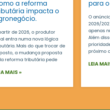
omo a reforma
para o
ributária impacta o
O anúncio
gronegócio.
2026/2027
apenas n
partir de 2026, o produtor
Além disso
ral entra numa nova lógica
prioridad
ibutária. Mais do que trocar de
próximo c
posto, a mudança proposta
la reforma tributária pede
LEIA MAI
IA MAIS »