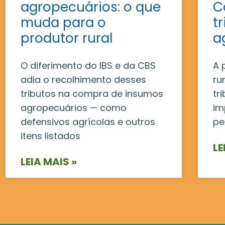
agropecuários: o que
C
muda para o
t
produtor rural
a
O diferimento do IBS e da CBS
A 
adia o recolhimento desses
ru
tributos na compra de insumos
tr
agropecuários — como
im
defensivos agrícolas e outros
pe
itens listados
LE
LEIA MAIS »