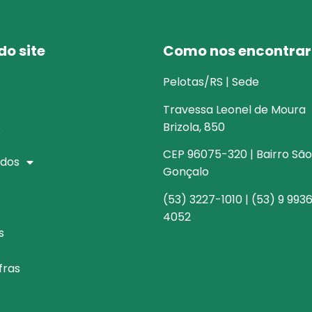
o site
Como nos encontrar
Pelotas/RS | Sede
Travessa Leonel de Moura
s
Brizola, 850
CEP 96075-320 | Bairro São
dos
Gonçalo
(53) 3227-1010 | (53) 9 993
4052
s
fras