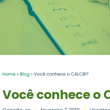
Home
»
Blog
»
Você conhece o CALCIR?
Você conhece o 
Criação .cc
fevereiro 7, 2019
Uncateg