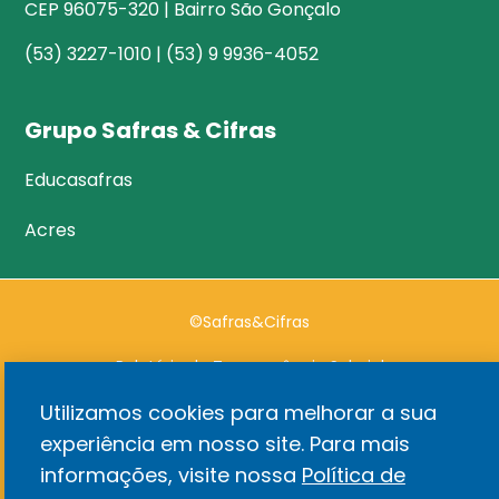
CEP 96075-320 | Bairro São Gonçalo
(53) 3227-1010 | (53) 9 9936-4052
Grupo Safras & Cifras
Educasafras
Acres
©Safras&Cifras
Relatório de Transparência Salarial
Utilizamos cookies para melhorar a sua
Política de privacidade
experiência em nosso site. Para mais
Desenvolvido por
informações, visite nossa
Política de