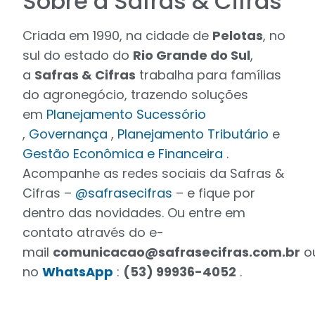
Sobre a Safras & Cifras
Criada em 1990, na cidade de
Pelotas
, no
sul do estado do
Rio Grande do Sul
,
a
Safras & Cifras
trabalha para famílias
do agronegócio, trazendo soluções
em
Planejamento Sucessório
,
Governança
,
Planejamento Tributário
e
Gestão Econômica e Financeira
.
Acompanhe as redes sociais da Safras &
Cifras –
@safrasecifras
– e fique por
dentro das novidades. Ou entre em
contato através do e-
mail
comunicacao@safrasecifras.com.br
o
no
WhatsApp
:
(53) 99936-4052
.