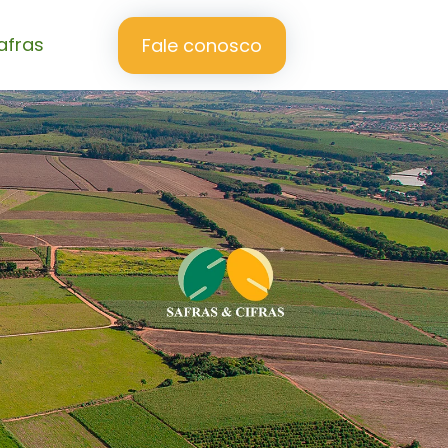
afras
Fale conosco