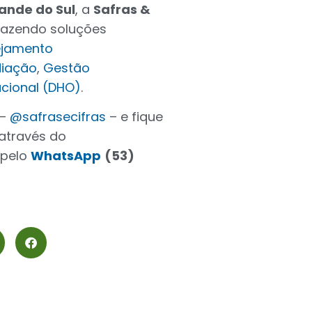
ande do Sul
, a
Safras &
trazendo soluções
ejamento
iação
,
Gestão
cional (DHO)
.
 –
@safrasecifras
– e fique
através do
 pelo
WhatsApp
(53)