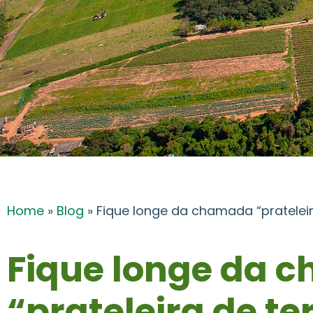
Home
»
Blog
»
Fique longe da chamada “prateleir
Fique longe da 
“prateleira de te