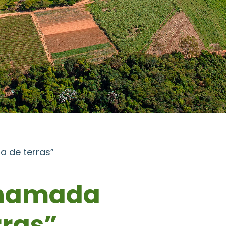
a de terras”
chamada
rras”