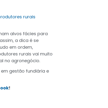
produtores rurais
rnam alvos fácies para
assim, a dica é se
 tudo em ordem,
tores rurais vai muito
al no agronegócio.
em gestão fundiária e
book
!